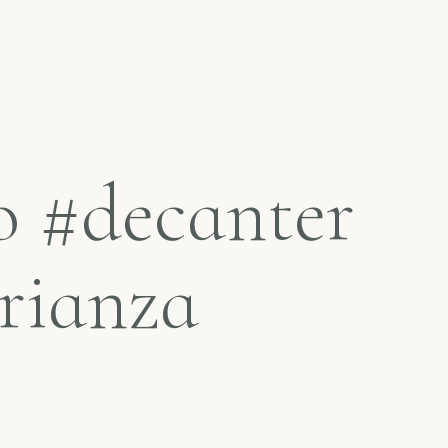
o #decanter
crianza