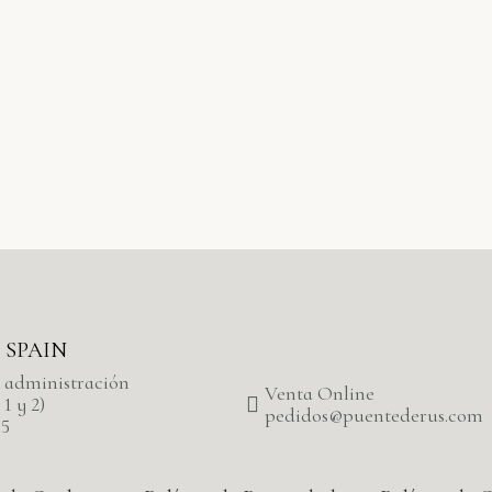
 – SPAIN
y administración
Venta Online
 1 y 2)
pedidos@puentederus.com
55