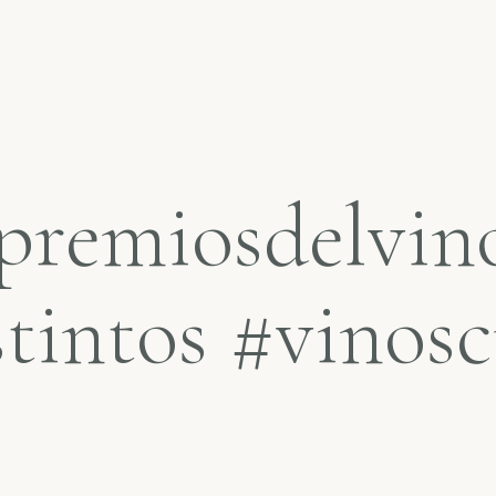
#premiosdelvin
tintos #vinos