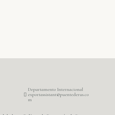
Departamento Internacional
exportassistant@puentederus.co
m